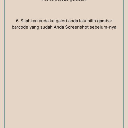
6. Silahkan anda ke galeri anda lalu pilih gambar
barcode yang sudah Anda Screenshot sebelum-nya