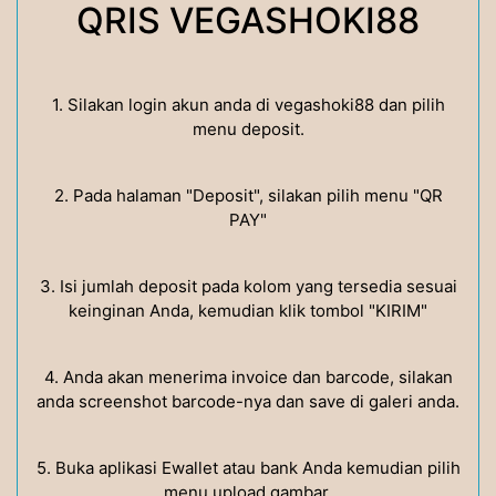
QRIS VEGASHOKI88
1. Silakan login akun anda di vegashoki88 dan pilih
menu deposit.
2. Pada halaman "Deposit", silakan pilih menu "QR
PAY"
3. Isi jumlah deposit pada kolom yang tersedia sesuai
keinginan Anda, kemudian klik tombol "KIRIM"
4. Anda akan menerima invoice dan barcode, silakan
anda screenshot barcode-nya dan save di galeri anda.
5. Buka aplikasi Ewallet atau bank Anda kemudian pilih
menu upload gambar.