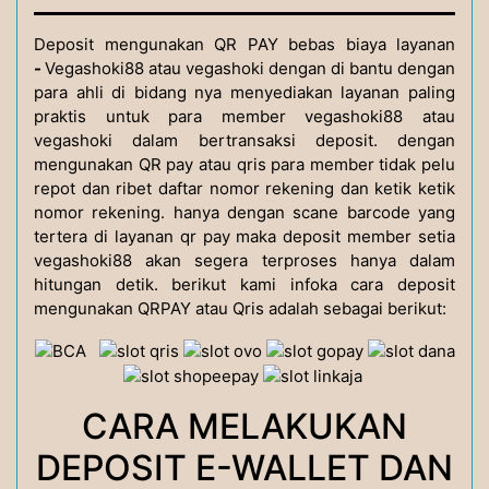
Deposit mengunakan QR PAY bebas biaya layanan
-
Vegashoki88 atau vegashoki dengan di bantu dengan
para ahli di bidang nya menyediakan layanan paling
praktis untuk para member vegashoki88 atau
vegashoki dalam bertransaksi deposit. dengan
mengunakan QR pay atau qris para member tidak pelu
repot dan ribet daftar nomor rekening dan ketik ketik
nomor rekening. hanya dengan scane barcode yang
tertera di layanan qr pay maka deposit member setia
vegashoki88 akan segera terproses hanya dalam
hitungan detik. berikut kami infoka cara deposit
mengunakan QRPAY atau Qris adalah sebagai berikut:
CARA MELAKUKAN
DEPOSIT E-WALLET DAN