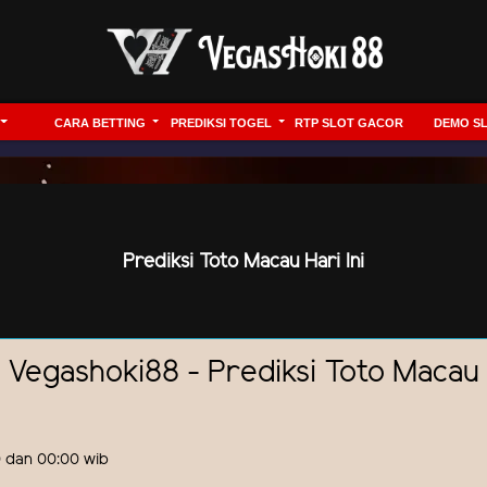
CARA BETTING
PREDIKSI TOGEL
RTP SLOT GACOR
DEMO S
Prediksi Toto Macau Hari Ini
Vegashoki88 - Prediksi Toto Macau
0 dan 00:00 wib