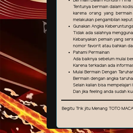
Bermain Dalam Kondisi Prima
Tentunya bermain dalam kodis
karena orang yang bermain 
melakukan pengambilan keput
Gunakan Angka Keberuntung
Tidak ada salahnya mengguna
Kebanyakan pemain yang serin
nomor favorit atau bahkan dar
Pahami Permainan
Ada baiknya sebelum mulai be
Karena terkadan ada informas
Mulai Bermain Dengan Taruhan
Bermain dengan angka taruhan
Selain kalian bisa mempelajari
Dan jika feeling anda sudah k
Begitu Trik jitu Menang TOTO MAC