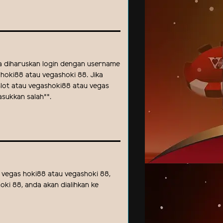
da diharuskan login dengan username
hoki88 atau vegashoki 88. Jika
lot atau vegashoki88 atau vegas
sukkan salah"".
u vegas hoki88 atau vegashoki 88,
ki 88, anda akan dialihkan ke