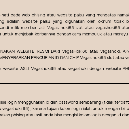
-hati pada web phising atau website palsu yang mengatas nama
ing adalah website palsu yang digunakan oleh oknum tidak 
ndi milik member asli Vegas hoki88 slot atau vegashoki88 ata
ra untuk menjebak korbannya dengan cara membujuk atau merayu 
AN WEBSITE RESMI DARI VegasHoki88 atau vegashoki. AP
MENYEBABKAN PENCURIAN ID DAN CHIP Vegas hoki88 slot atau veg
 website ASLI Vegashoki88 atau vegashoki dengan website PH
 bisa login menggunakan id dan password sembarang (tidak terdafta
vegashoki 88) , karena tujuan kolom login ialah untuk mengambil da
kan phising atau asli, anda bisa mengisi kolom login dengan id 