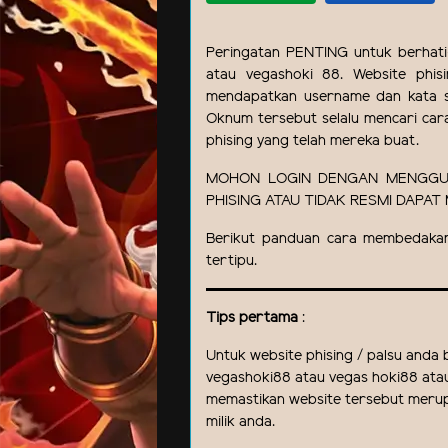
Peringatan PENTING untuk berhati
atau vegashoki 88. Website phis
mendapatkan username dan kata sa
Oknum tersebut selalu mencari ca
phising yang telah mereka buat.
MOHON LOGIN DENGAN MENGGUNAK
PHISING ATAU TIDAK RESMI DAPAT 
Berikut panduan cara membedakan
tertipu.
Tips pertama
:
Untuk website phising / palsu anda
vegashoki88 atau vegas hoki88 atau 
memastikan website tersebut merupa
milik anda.