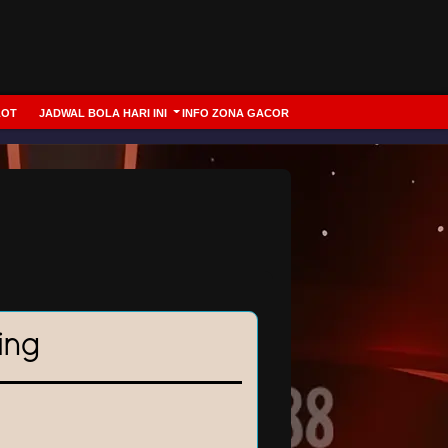
LOT
JADWAL BOLA HARI INI
INFO ZONA GACOR
ing