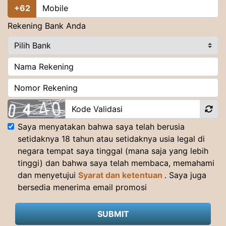
+62
Rekening Bank Anda
Saya menyatakan bahwa saya telah berusia
setidaknya 18 tahun atau setidaknya usia legal di
negara tempat saya tinggal (mana saja yang lebih
tinggi) dan bahwa saya telah membaca, memahami
dan menyetujui
Syarat dan ketentuan
. Saya juga
bersedia menerima email promosi
SUBMIT