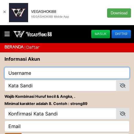
×
VEGASHOKI88
Download
VEGASHOKI88 Mobile App
MASUK
DAFTAR
BERANDA
Daftar
Informasi Akun
Wajib Kombinasi Huruf kecil & Angka, .
Minimal karakter adalah 8. Contoh : strong89